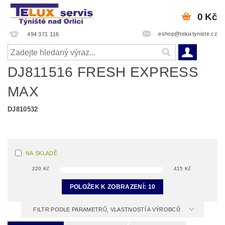
0 Kč
eshop@teluxtyniste.cz
494 371 116
DJ811516 FRESH EXPRESS
MAX
DJ810532
NA SKLADĚ
220
Kč
415
Kč
POLOŽEK K ZOBRAZENÍ:
10
FILTR PODLE PARAMETRŮ, VLASTNOSTÍ A VÝROBCŮ