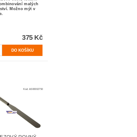
kombinování malých
tví.
Možno mýt v
e.
375 Kč
Kód:
AS00002750