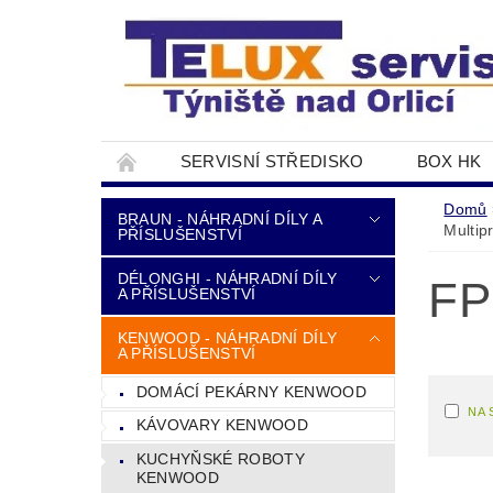
SERVISNÍ STŘEDISKO
BOX HK
DOPRAVA A PLATBA
NAPIŠTE NÁM
Domů
BRAUN - NÁHRADNÍ DÍLY A
Multip
PŘÍSLUŠENSTVÍ
DÉLONGHI - NÁHRADNÍ DÍLY
FP
A PŘÍSLUŠENSTVÍ
KENWOOD - NÁHRADNÍ DÍLY
A PŘÍSLUŠENSTVÍ
DOMÁCÍ PEKÁRNY KENWOOD
NA 
KÁVOVARY KENWOOD
KUCHYŇSKÉ ROBOTY
KENWOOD