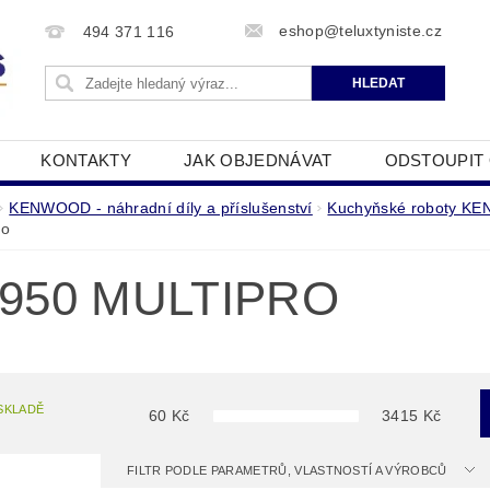
eshop@teluxtyniste.cz
494 371 116
KONTAKTY
JAK OBJEDNÁVAT
ODSTOUPIT
OBCHODNÍ PODMÍNKY
ZPRACOVÁNÍ OSOBNÍCH Ú
KENWOOD - náhradní díly a příslušenství
Kuchyňské roboty K
ro
950 MULTIPRO
SKLADĚ
60
Kč
3415
Kč
FILTR PODLE PARAMETRŮ, VLASTNOSTÍ A VÝROBCŮ