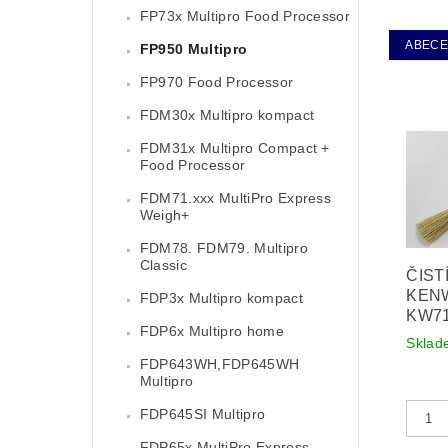
FP73x Multipro Food Processor
ABEC
FP950 Multipro
FP970 Food Processor
FDM30x Multipro kompact
FDM31x Multipro Compact +
Food Processor
FDM71.xxx MultiPro Express
Weigh+
FDM78. FDM79. Multipro
Classic
ČIST
KEN
FDP3x Multipro kompact
KW71
FDP6x Multipro home
Sklad
FDP643WH,FDP645WH
Multipro
FDP645SI Multipro
FDP65x MultiPro Express