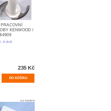
 PRACOVNÍ
OBY KENWOOD /
64909
.-ti dnů
235 Kč
Kód:
KW698704