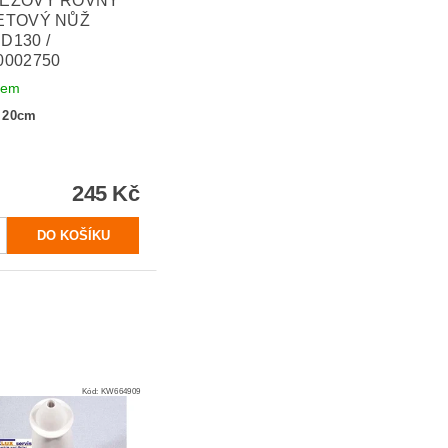
EZOVÝ ROVNÝ
ETOVÝ NŮŽ
D130 /
0002750
dem
 20cm
245 Kč
Kód:
KW664909