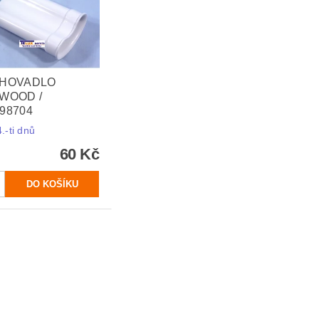
HOVADLO
WOOD /
98704
.-ti dnů
60 Kč