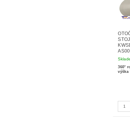
OTO
STOJ
KWSD
AS00
Sklad
360° r
výška