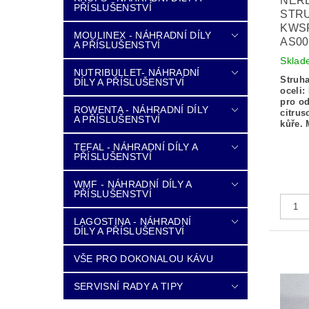
NER
PŘÍSLUŠENSTVÍ
STR
KWSP
MOULINEX - NÁHRADNÍ DÍLY
AS00
A PŘÍSLUŠENSTVÍ
Sklad
NUTRIBULLET- NÁHRADNÍ
Struha
DÍLY A PŘÍSLUŠENSTVÍ
oceli:
pro o
ROWENTA - NÁHRADNÍ DÍLY
citrus
A PŘÍSLUŠENSTVÍ
kůře.
TEFAL - NÁHRADNÍ DÍLY A
PŘÍSLUŠENSTVÍ
WMF - NÁHRADNÍ DÍLY A
PŘÍSLUŠENSTVÍ
LAGOSTINA - NÁHRADNÍ
DÍLY A PŘÍSLUŠENSTVÍ
VŠE PRO DOKONALOU KÁVU
SERVISNÍ RADY A TIPY