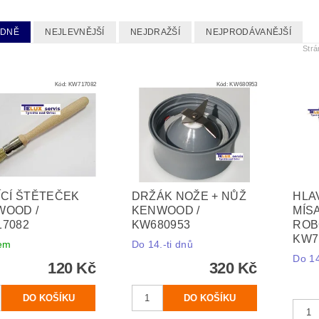
EDNĚ
NEJLEVNĚJŠÍ
NEJDRAŽŠÍ
NEJPRODÁVANĚJŠÍ
Str
Kód:
KW717082
Kód:
KW680953
ÍCÍ ŠTĚTEČEK
DRŽÁK NOŽE + NŮŽ
HLA
WOOD /
KENWOOD /
MÍS
7082
KW680953
ROB
KW7
em
Do 14.-ti dnů
Do 14
120 Kč
320 Kč