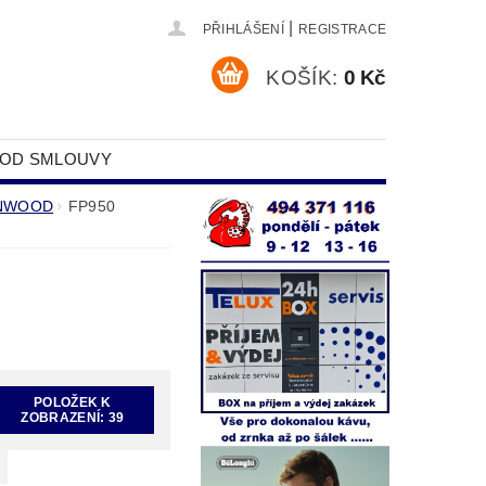
|
PŘIHLÁŠENÍ
REGISTRACE
KOŠÍK:
0 Kč
 OD SMLOUVY
DAJŮ
ENWOOD
FP950
POLOŽEK K
ZOBRAZENÍ:
39