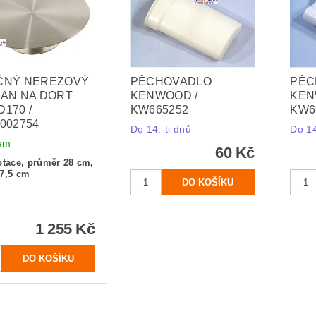
ČNÝ NEREZOVÝ
PĚCHOVADLO
PĚC
AN NA DORT
KENWOOD /
KEN
170 /
KW665252
KW6
002754
Do 14.-ti dnů
Do 14
em
60 Kč
otace, průměr 28 cm,
 7,5 cm
1 255 Kč