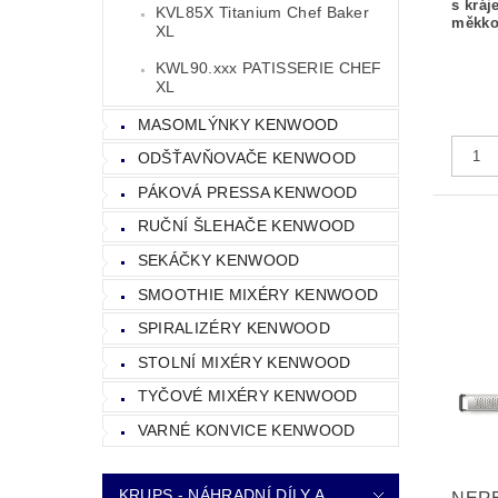
s kráj
KVL85X Titanium Chef Baker
měkko
XL
KWL90.xxx PATISSERIE CHEF
XL
MASOMLÝNKY KENWOOD
ODŠŤAVŇOVAČE KENWOOD
PÁKOVÁ PRESSA KENWOOD
RUČNÍ ŠLEHAČE KENWOOD
SEKÁČKY KENWOOD
SMOOTHIE MIXÉRY KENWOOD
SPIRALIZÉRY KENWOOD
STOLNÍ MIXÉRY KENWOOD
TYČOVÉ MIXÉRY KENWOOD
VARNÉ KONVICE KENWOOD
KRUPS - NÁHRADNÍ DÍLY A