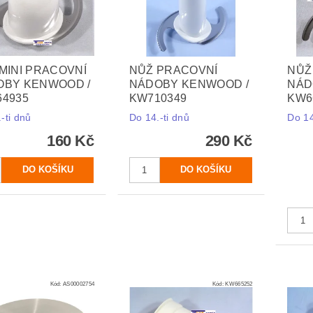
MINI PRACOVNÍ
NŮŽ PRACOVNÍ
NŮŽ
OBY KENWOOD /
NÁDOBY KENWOOD /
NÁD
4935
KW710349
KW6
-ti dnů
Do 14.-ti dnů
Do 14
160 Kč
290 Kč
Kód:
AS00002754
Kód:
KW665252