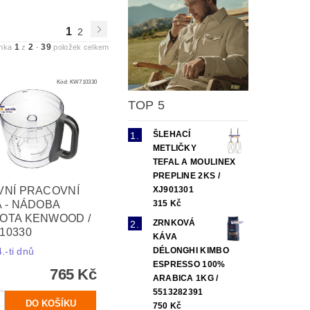
1
2
1
2
39
ánka
z
-
položek celkem
Kód:
KW710330
TOP 5
ŠLEHACÍ
METLIČKY
TEFAL A MOULINEX
PREPLINE 2KS /
XJ901301
VNÍ PRACOVNÍ
315 Kč
A - NÁDOBA
OTA KENWOOD /
ZRNKOVÁ
10330
KÁVA
DÉLONGHI KIMBO
.-ti dnů
ESPRESSO 100%
765 Kč
ARABICA 1KG /
5513282391
750 Kč