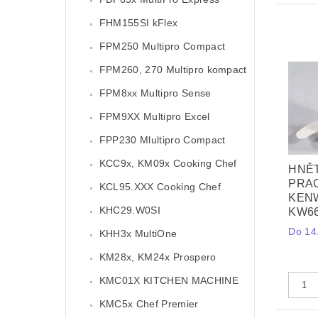
FHM155SI kFlex
FPM250 Multipro Compact
FPM260, 270 Multipro kompact
FPM8xx Multipro Sense
FPM9XX Multipro Excel
FPP230 Mlultipro Compact
KCC9x, KM09x Cooking Chef
HNĚT
PRA
KCL95.XXX Cooking Chef
KEN
KHC29.W0SI
KW66
Do 14.
KHH3x MultiOne
KM28x, KM24x Prospero
KMC01X KITCHEN MACHINE
KMC5x Chef Premier