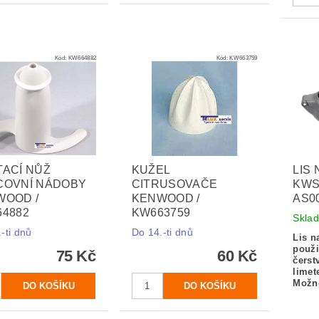
Kód:
KW664882
Kód:
KW663759
ACÍ NŮŽ
KUŽEL
LIS
COVNÍ NÁDOBY
CITRUSOVAČE
KWS
WOOD /
KENWOOD /
AS0
4882
KW663759
Skla
-ti dnů
Do 14.-ti dnů
Lis n
použi
75 Kč
60 Kč
čerst
limet
Možn