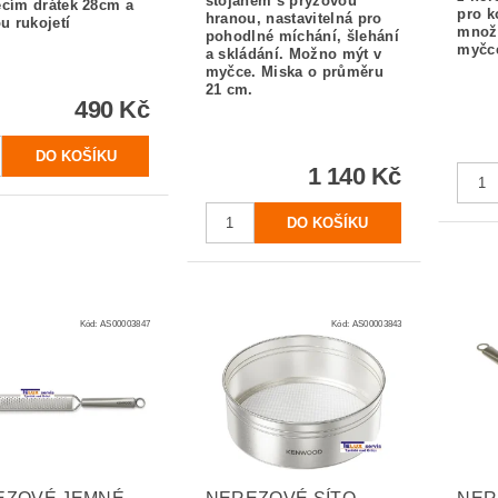
stojanem s pryžovou
ecím drátek 28cm a
pro 
hranou, nastavitelná pro
u rukojetí
množs
pohodlné míchání, šlehání
myčc
a skládání.
Možno mýt v
myčce.
Miska o průměru
21 cm.
490 Kč
1 140 Kč
Kód:
AS00003847
Kód:
AS00003843