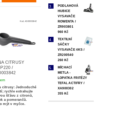
PODLAHOVÁ
HUBICE
VYSAVAČE
ROWENTA /
Kód:
AS00003842
ZR903801
960 Kč
TEXTILNÍ
SÁČKY
VYSAVAČE 4KS /
ZR200540
260 Kč
 NA CITRUSY
P220 /
MÍCHACÍ
0003842
METLA -
LOPATKA FRITÉZY
dem
TEFAL ACTIFRY /
a citrusy: Jednoduché
XA900302
tí;
rychle extrahujte
355 Kč
vou šťávu z citronů,
ek a pomerančů.
o mýt v myčce.