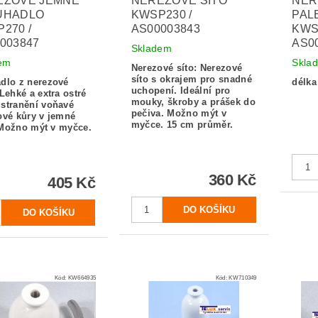
EZOVÉ JEMNÉ
NEREZOVÉ SÍTO
NER
UHADLO
KWSP230 /
PAL
270 /
AS00003843
KWS
003847
AS0
Skladem
em
Skla
Nerezové síto: Nerezové
síto s okrajem pro snadné
dlo z nerezové
délka
uchopení.
Ideální pro
 Lehké a extra ostré
mouky, škroby a prášek do
dstranění voňavé
pečiva.
Možno mýt v
ové kůry v jemné
myčce.
15 cm průměr.
Možno mýt v myčce.
360 Kč
405 Kč
Kód:
KW664935
Kód:
KW710349