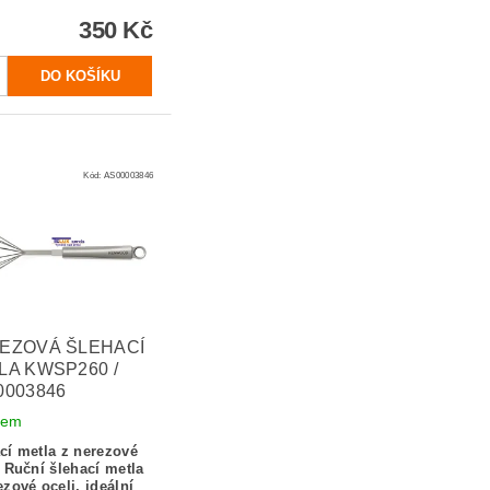
350 Kč
Kód:
AS00003846
EZOVÁ ŠLEHACÍ
LA KWSP260 /
0003846
dem
cí metla z nerezové
: Ruční šlehací metla
ezové oceli, ideální