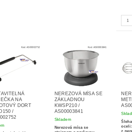
Kód:
AS00002752
Kód:
AS00003841
TAVITELNÁ
NEREZOVÁ MÍSA SE
NER
JEČKA NA
ZÁKLADNOU
MET
KOTOVÝ DORT
KWSP210 /
AS0
150 /
AS00003841
Skla
002752
Skladem
Šleha
em
oceli
Nerezová mísa se
z ner