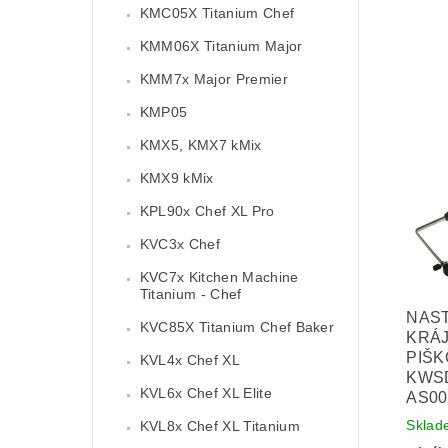
KMC05X Titanium Chef
KMM06X Titanium Major
KMM7x Major Premier
KMP05
KMX5, KMX7 kMix
KMX9 kMix
KPL90x Chef XL Pro
KVC3x Chef
KVC7x Kitchen Machine
Titanium - Chef
NAS
KVC85X Titanium Chef Baker
KRÁ
PIŠ
KVL4x Chef XL
KWSD
KVL6x Chef XL Elite
AS00
Sklad
KVL8x Chef XL Titanium