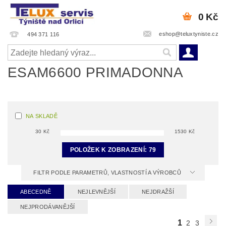
0 Kč
eshop@teluxtyniste.cz
494 371 116
ESAM6600 PRIMADONNA
NA SKLADĚ
30
Kč
1530
Kč
POLOŽEK K ZOBRAZENÍ:
79
FILTR PODLE PARAMETRŮ, VLASTNOSTÍ A VÝROBCŮ
ABECEDNĚ
NEJLEVNĚJŠÍ
NEJDRAŽŠÍ
NEJPRODÁVANĚJŠÍ
1
2
3