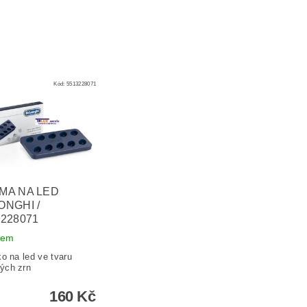
Kód:
5513228071
MA NA LED
ONGHI /
3228071
dem
ko na led ve tvaru
ých zrn
160 Kč