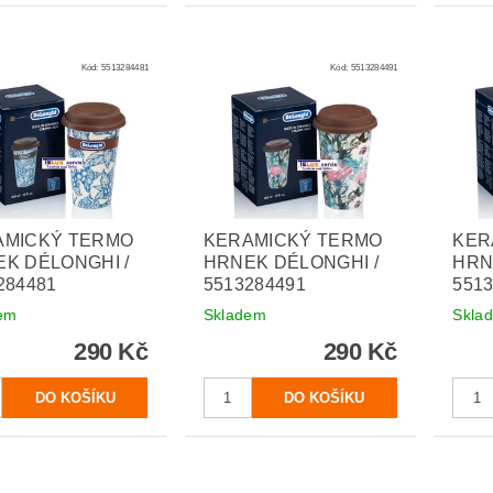
Kód:
5513284481
Kód:
5513284491
AMICKÝ TERMO
KERAMICKÝ TERMO
KER
K DÉLONGHI /
HRNEK DÉLONGHI /
HRN
284481
5513284491
551
em
Skladem
Skla
290 Kč
290 Kč