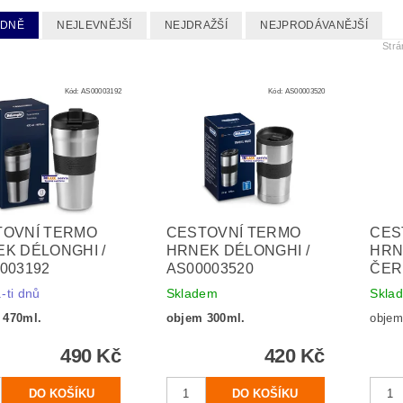
EDNĚ
NEJLEVNĚJŠÍ
NEJDRAŽŠÍ
NEJPRODÁVANĚJŠÍ
Str
Kód:
AS00003192
Kód:
AS00003520
TOVNÍ TERMO
CESTOVNÍ TERMO
CES
K DÉLONGHI /
HRNEK DÉLONGHI /
HRN
003192
AS00003520
ČER
-ti dnů
Skladem
Skla
 470ml.
objem 300ml.
objem 
490 Kč
420 Kč