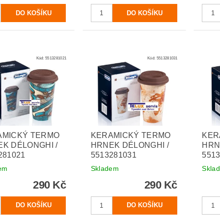
Kód:
5513281021
Kód:
5513281031
AMICKÝ TERMO
KERAMICKÝ TERMO
KER
K DÉLONGHI /
HRNEK DÉLONGHI /
HRN
281021
5513281031
551
em
Skladem
Skla
290 Kč
290 Kč