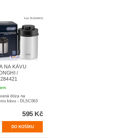
Kód:
5513284421
A NA KÁVU
ONGHI /
3284421
dem
vaná dóza na
vou kávu - DLSC063
595 Kč