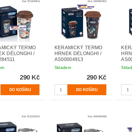
Kód:
5513284511
Kód:
AS00004913
AMICKÝ TERMO
KERAMICKÝ TERMO
KER
K DÉLONGHI /
HRNEK DÉLONGHI /
HRN
284511
AS00004913
AS0
em
Skladem
Skla
290 Kč
290 Kč
Kód:
5513282201
Kód:
AS00000268