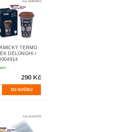
Kód:
AS00004914
AMICKÝ TERMO
EK DÉLONGHI /
0004914
dem
290 Kč
Kód:
5513237781