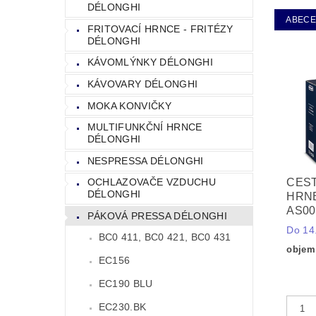
DÉLONGHI
ABEC
FRITOVACÍ HRNCE - FRITÉZY
DÉLONGHI
KÁVOMLÝNKY DÉLONGHI
KÁVOVARY DÉLONGHI
MOKA KONVIČKY
MULTIFUNKČNÍ HRNCE
DÉLONGHI
NESPRESSA DÉLONGHI
CES
OCHLAZOVAČE VZDUCHU
DÉLONGHI
HRNE
AS00
PÁKOVÁ PRESSA DÉLONGHI
Do 14.
BC0 411, BC0 421, BC0 431
objem
EC156
EC190 BLU
EC230.BK