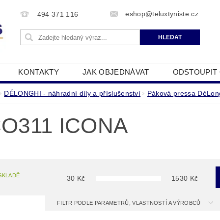
eshop@teluxtyniste.cz
494 371 116
KONTAKTY
JAK OBJEDNÁVAT
ODSTOUPIT
OBCHODNÍ PODMÍNKY
ZPRACOVÁNÍ OSOBNÍCH Ú
DÉLONGHI - náhradní díly a příslušenství
Páková pressa DéLon
O311 ICONA
SKLADĚ
30
Kč
1530
Kč
FILTR PODLE PARAMETRŮ, VLASTNOSTÍ A VÝROBCŮ