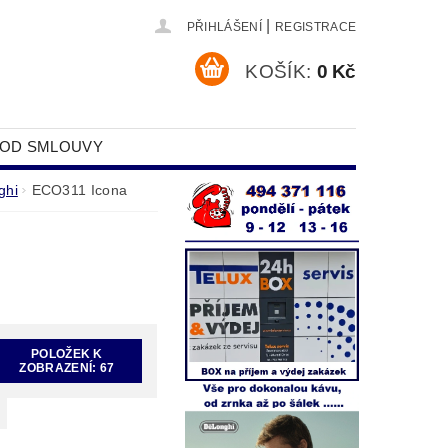
|
PŘIHLÁŠENÍ
REGISTRACE
KOŠÍK:
0 Kč
 OD SMLOUVY
DAJŮ
ghi
ECO311 Icona
POLOŽEK K
ZOBRAZENÍ:
67