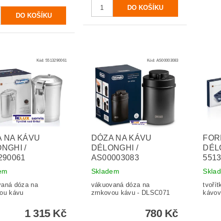
Kód:
5513290061
Kód:
AS00003083
 NA KÁVU
DÓZA NA KÁVU
FOR
NGHI /
DÉLONGHI /
DÉL
290061
AS00003083
551
em
Skladem
Skla
vaná dóza na
vákuovaná dóza na
tvořít
ou kávu
zrnkovou kávu - DLSC071
kávov
1 315 Kč
780 Kč