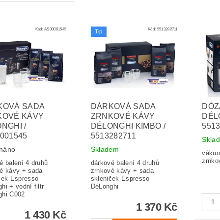
Kód:
AS00001545
Kód:
5513282711
Tip
KOVÁ SADA
DÁRKOVÁ SADA
DÓZ
KOVÉ KÁVY
ZRNKOVÉ KÁVY
DÉL
NGHI /
DÉLONGHI KIMBO /
551
001545
5513282711
Skla
náno
Skladem
vákuo
zrnko
é balení 4 druhů
dárkové balení 4 druhů
é kávy + sada
zrnkové kávy + sada
ček Espresso
skleniček Espresso
hi + vodní filtr
DéLonghi
ghi C002
1 370 Kč
1 430 Kč