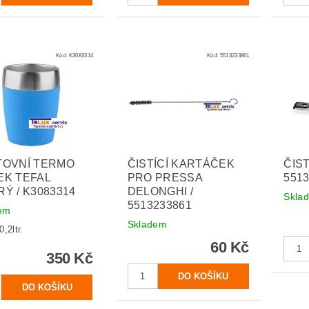
Kód:
K3083314
Kód:
5513233861
TOVNÍ TERMO
ČISTÍCÍ KARTÁČEK
ČIST
EK TEFAL
PRO PRESSA
551
Ý / K3083314
DELONGHI /
Skla
5513233861
em
Skladem
,2ltr.
60 Kč
350 Kč