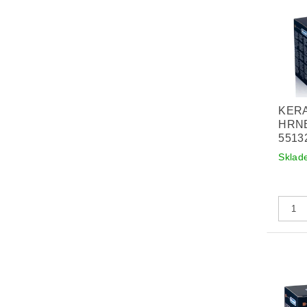
KER
HRNE
5513
Sklad