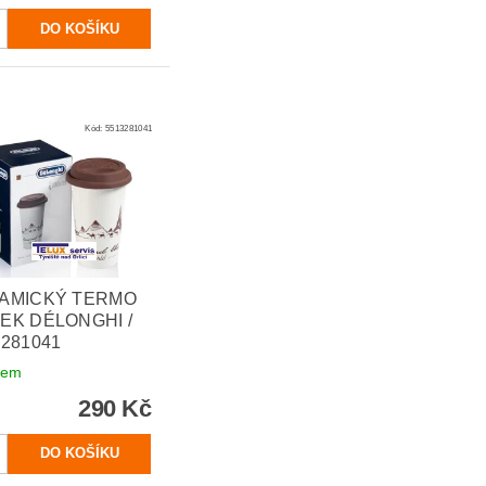
Kód:
5513281041
AMICKÝ TERMO
EK DÉLONGHI /
3281041
dem
290 Kč