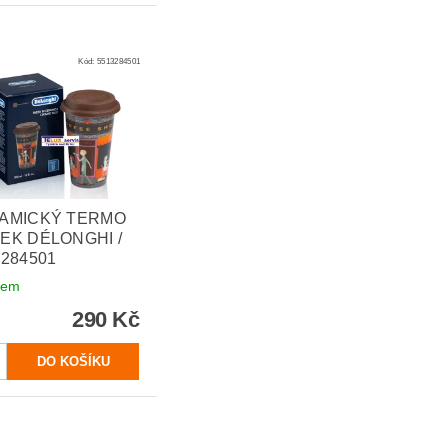
Kód:
5513284501
AMICKÝ TERMO
EK DÉLONGHI /
3284501
dem
290 Kč