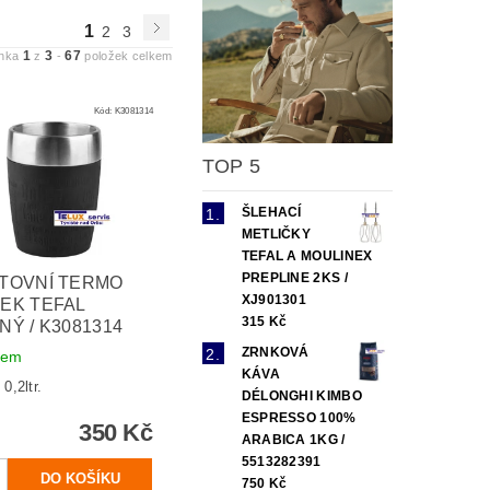
1
2
3
1
3
67
ánka
z
-
položek celkem
Kód:
K3081314
TOP 5
ŠLEHACÍ
METLIČKY
TEFAL A MOULINEX
PREPLINE 2KS /
TOVNÍ TERMO
XJ901301
EK TEFAL
315 Kč
NÝ / K3081314
ZRNKOVÁ
dem
KÁVA
0,2ltr.
DÉLONGHI KIMBO
ESPRESSO 100%
350 Kč
ARABICA 1KG /
5513282391
750 Kč