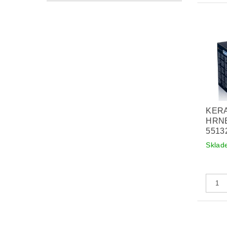
KER
HRNE
5513
Sklad