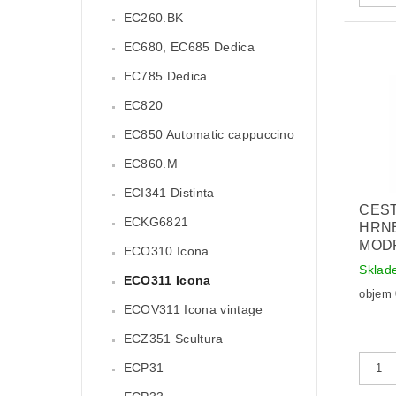
EC260.BK
EC680, EC685 Dedica
EC785 Dedica
EC820
EC850 Automatic cappuccino
EC860.M
ECI341 Distinta
CES
ECKG6821
HRN
MODR
ECO310 Icona
Sklad
ECO311 Icona
objem 0
ECOV311 Icona vintage
ECZ351 Scultura
ECP31