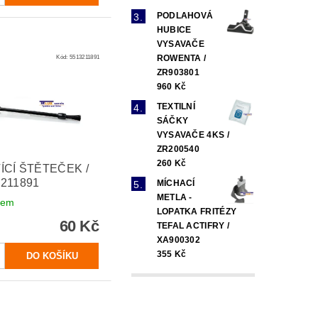
PODLAHOVÁ
HUBICE
VYSAVAČE
ROWENTA /
Kód:
5513211891
ZR903801
960 Kč
TEXTILNÍ
SÁČKY
VYSAVAČE 4KS /
ZR200540
260 Kč
ÍCÍ ŠTĚTEČEK /
3211891
MÍCHACÍ
METLA -
dem
LOPATKA FRITÉZY
60 Kč
TEFAL ACTIFRY /
XA900302
355 Kč