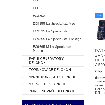
ECP33
ECP35
Tip
EC330S
EC9155 La Specialista Arte
EC9335 La Specialista
EC9355 La Specialista Prestigo
EC9665.M La Specialista
Maestro
DÁR
ZRN
PARNÍ GENERÁTORY
DÉLO
DÉLONGHI
AS00
TOPINKOVAČE DÉLONGHI
Objed
VARNÉ KONVICE DÉLONGHI
dárkov
zrnkov
VYSAVAČE DÉLONGHI
skleni
DéLong
ZMRZLINOVAČE DÉLONGHI
DéLon
KENWOOD - NÁHRADNÍ DÍLY