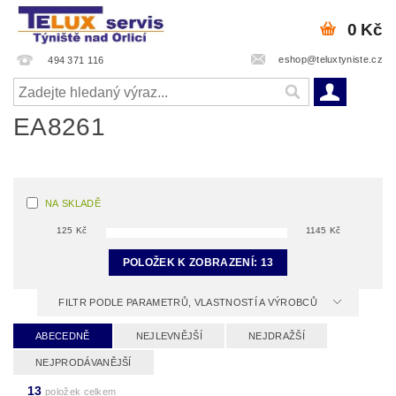
0 Kč
eshop@teluxtyniste.cz
494 371 116
EA8261
NA SKLADĚ
125
Kč
1145
Kč
POLOŽEK K ZOBRAZENÍ:
13
FILTR PODLE PARAMETRŮ, VLASTNOSTÍ A VÝROBCŮ
ABECEDNĚ
NEJLEVNĚJŠÍ
NEJDRAŽŠÍ
NEJPRODÁVANĚJŠÍ
13
položek celkem