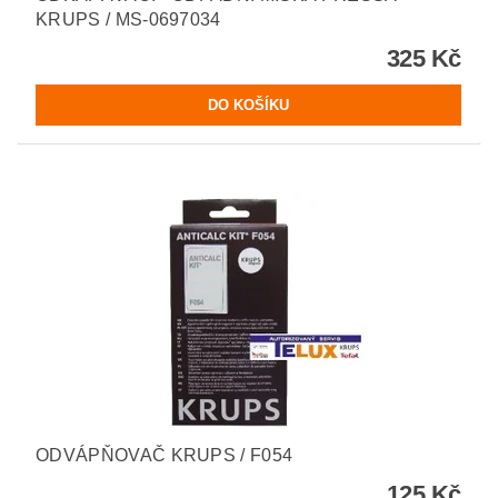
KRUPS / MS-0697034
325 Kč
ODVÁPŇOVAČ KRUPS / F054
125 Kč