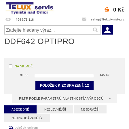
0 Kč
eshop@teluxtyniste.cz
494 371 116
DDF642 OPTIPRO
NA SKLADĚ
90
Kč
445
Kč
POLOŽEK K ZOBRAZENÍ:
12
FILTR PODLE PARAMETRŮ, VLASTNOSTÍ A VÝROBCŮ
ABECEDNĚ
NEJLEVNĚJŠÍ
NEJDRAŽŠÍ
NEJPRODÁVANĚJŠÍ
12
položek celkem