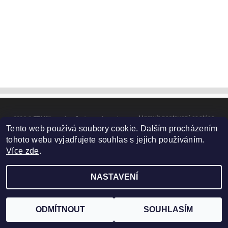
Upravit nastavení cookies
2026 ©
TELUX servis
, všechna práva vyhrazena
Tento web používá soubory cookie. Dalším procházením
Vytvořil Shoptet
tohoto webu vyjadřujete souhlas s jejich používáním.
Více zde
.
NASTAVENÍ
ODMÍTNOUT
SOUHLASÍM