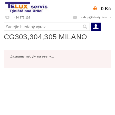
0 Kč
eshop@teluxtyniste.cz
494 371 116
CG303,304,305 MILANO
Záznamy nebyly nalezeny...