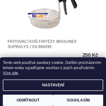
FRITOVACÍ KOŠ FRITÉZY MOULINEX
SUPRALYS / SS-984395
250 Kč
Tento web používá soubory cookie. Dalším procházením
tohoto webu vyjadřujete souhlas s jejich používáním.
Více zde
.
NASTAVENÍ
Upravit nastavení cookies
2026 ©
TELUX servis
, všechna práva vyhrazena
Vytvořil Shoptet
ODMÍTNOUT
SOUHLASÍM