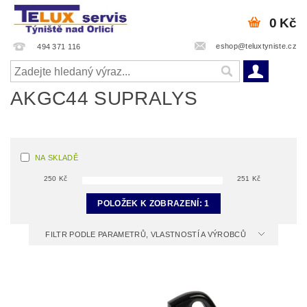
0 Kč
eshop@teluxtyniste.cz
494 371 116
AKGC44 SUPRALYS
NA SKLADĚ
250
Kč
251
Kč
POLOŽEK K ZOBRAZENÍ:
1
FILTR PODLE PARAMETRŮ, VLASTNOSTÍ A VÝROBCŮ