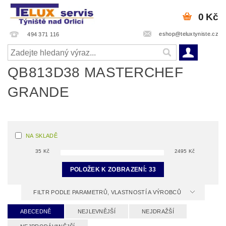
0 Kč
eshop@teluxtyniste.cz
494 371 116
QB813D38 MASTERCHEF
GRANDE
NA SKLADĚ
35
Kč
2495
Kč
POLOŽEK K ZOBRAZENÍ:
33
FILTR PODLE PARAMETRŮ, VLASTNOSTÍ A VÝROBCŮ
ABECEDNĚ
NEJLEVNĚJŠÍ
NEJDRAŽŠÍ