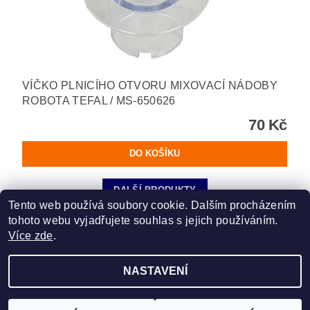
VÍČKO PLNICÍHO OTVORU MIXOVACÍ NÁDOBY
ROBOTA TEFAL / MS-650626
70 Kč
DALŠÍ PRODUKTY
Tento web používá soubory cookie. Dalším procházením
tohoto webu vyjadřujete souhlas s jejich používáním.
1
2
Více zde
.
NASTAVENÍ
Upravit nastavení cookies
2026 ©
TELUX servis
, všechna práva vyhrazena