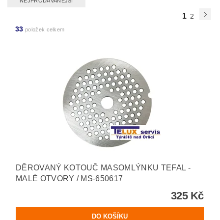
NEJPRODÁVANĚJŠÍ
1
2
33
položek celkem
DĚROVANÝ KOTOUČ MASOMLÝNKU TEFAL -
MALÉ OTVORY / MS-650617
325 Kč