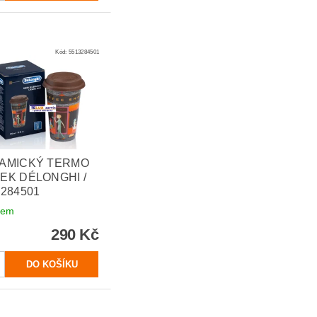
Kód:
5513284501
AMICKÝ TERMO
EK DÉLONGHI /
3284501
dem
290 Kč