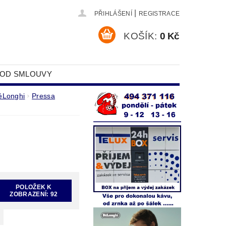
|
PŘIHLÁŠENÍ
REGISTRACE
KOŠÍK:
0 Kč
 OD SMLOUVY
DAJŮ
éLonghi
Pressa
POLOŽEK K
ZOBRAZENÍ:
92