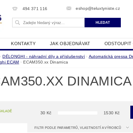
eshop@teluxtyniste.cz
494 371 116
KONTAKTY
JAK OBJEDNÁVAT
ODSTOUPIT
OBCHODNÍ PODMÍNKY
ZPRACOVÁNÍ OSOBNÍCH Ú
DÉLONGHI - náhradní díly a příslušenství
Automatická pressa D
ghi ECAM
ECAM350.xx Dinamica
AM350.XX DINAMICA
SKLADĚ
30
Kč
1530
Kč
FILTR PODLE PARAMETRŮ, VLASTNOSTÍ A VÝROBCŮ