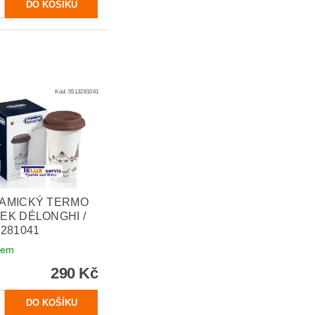
Kód:
5513281041
AMICKÝ TERMO
EK DÉLONGHI /
3281041
dem
290 Kč