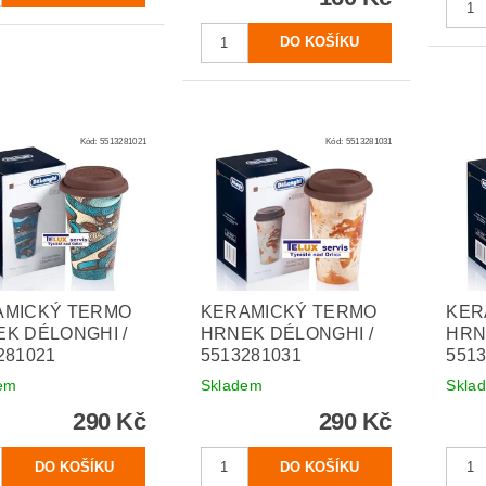
Kód:
5513281021
Kód:
5513281031
AMICKÝ TERMO
KERAMICKÝ TERMO
KER
K DÉLONGHI /
HRNEK DÉLONGHI /
HRN
281021
5513281031
551
em
Skladem
Skla
290 Kč
290 Kč