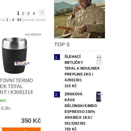
1
2
3
4
1
4
92
ánka
z
-
položek celkem
Kód:
K3081314
TOP 5
ŠLEHACÍ
METLIČKY
TEFAL A MOULINEX
PREPLINE 2KS /
XJ901301
TOVNÍ TERMO
315 Kč
EK TEFAL
NÝ / K3081314
ZRNKOVÁ
KÁVA
dem
DÉLONGHI KIMBO
0,2ltr.
ESPRESSO 100%
ARABICA 1KG /
350 Kč
5513282391
750 Kč