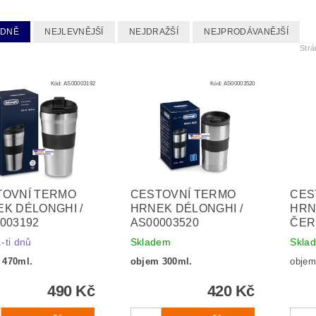
EDNĚ
NEJLEVNĚJŠÍ
NEJDRAŽŠÍ
NEJPRODÁVANĚJŠÍ
Str
Kód:
AS00003192
Kód:
AS00003520
TOVNÍ TERMO
CESTOVNÍ TERMO
CES
K DÉLONGHI /
HRNEK DÉLONGHI /
HRN
003192
AS00003520
ČER
-ti dnů
Skladem
Skla
 470ml.
objem 300ml.
objem 
490 Kč
420 Kč