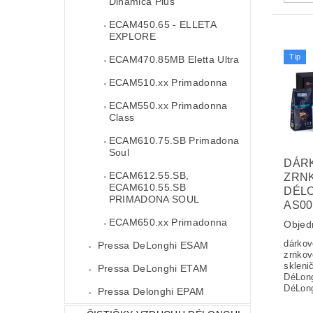
Dinamica Plus
ECAM450.65 - ELLETA
EXPLORE
Tip
ECAM470.85MB Eletta Ultra
ECAM510.xx Primadonna
ECAM550.xx Primadonna
Class
ECAM610.75.SB Primadona
Soul
DÁR
ECAM612.55.SB,
ZRN
ECAM610.55.SB
DÉLO
PRIMADONA SOUL
AS00
ECAM650.xx Primadonna
Objed
dárkov
Pressa DeLonghi ESAM
zrnkov
skleni
Pressa DeLonghi ETAM
DéLong
DéLon
Pressa Delonghi EPAM