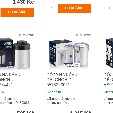
1 430 Kč
Kód:
5513284421
Kód:
5513290061
 NA KÁVU
DÓZA NA KÁVU
DÓZ
NGHI /
DÉLONGHI /
DÉL
284421
5513290061
AS0
em
Skladem
Skla
vaná dóza na
vákuovaná dóza na
vákuo
ou kávu - DLSC063
zrnkovou kávu
zrnko