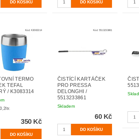
Kód:
K3083314
Kód:
5513233861
TOVNÍ TERMO
ČISTÍCÍ KARTÁČEK
ČIST
EK TEFAL
PRO PRESSA
551
Ý / K3083314
DELONGHI /
Skla
5513233861
em
Skladem
,2ltr.
60 Kč
350 Kč