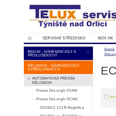
SERVISNÍ STŘEDISKO
BOX HK
DOPRAVA A PLATBA
NAPIŠTE NÁM
Domů
BRAUN - NÁHRADNÍ DÍLY A
DeLon
PŘÍSLUŠENSTVÍ
DÉLONGHI - NÁHRADNÍ DÍLY
EC
A PŘÍSLUŠENSTVÍ
AUTOMATICKÁ PRESSA
DÉLONGHI
Pressa DeLonghi EXAM
NA 
Pressa DeLonghi ECAM
ECAM13.123.B Magnifica
ECAM21.xx, ECAM22.xx