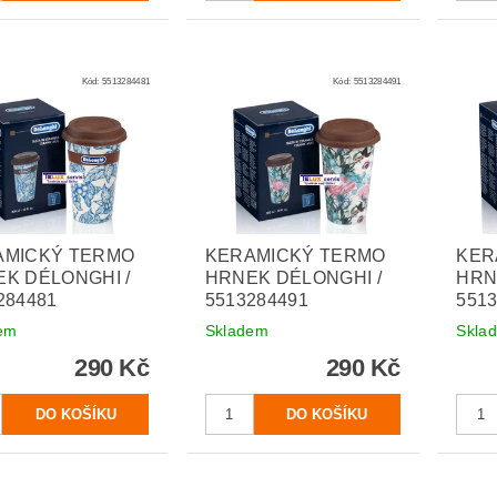
Kód:
5513284481
Kód:
5513284491
AMICKÝ TERMO
KERAMICKÝ TERMO
KER
K DÉLONGHI /
HRNEK DÉLONGHI /
HRN
284481
5513284491
551
em
Skladem
Skla
290 Kč
290 Kč