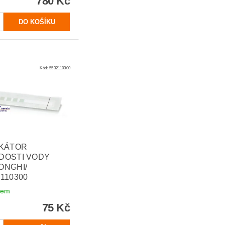
780 Kč
Kód:
5532110300
IKÁTOR
DOSTI VODY
ONGHI/
2110300
dem
75 Kč