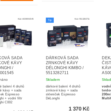
Kód:
AS00001545
Kód:
5513282711
Tip
KOVÁ SADA
DÁRKOVÁ SADA
DEK
KOVÉ KÁVY
ZRNKOVÉ KÁVY
ČIST
NGHI /
DÉLONGHI KIMBO /
KÁV
001545
5513282711
AS0
náno
Skladem
Skla
é balení 4 druhů
dárkové balení 4 druhů
vodní
é kávy + sada
zrnkové kávy + sada
tvrdo
ček Espresso
skleniček Espresso
200ml
hi + vodní filtr
DéLonghi
Multi
ghi C002
1 370 Kč