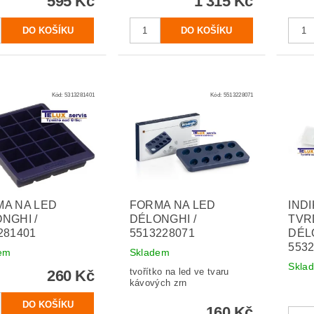
595 Kč
1 315 Kč
Kód:
5313281401
Kód:
5513228071
A NA LED
FORMA NA LED
IND
NGHI /
DÉLONGHI /
TVR
281401
5513228071
DÉL
553
em
Skladem
Skla
tvořítko na led ve tvaru
260 Kč
kávových zrn
160 Kč