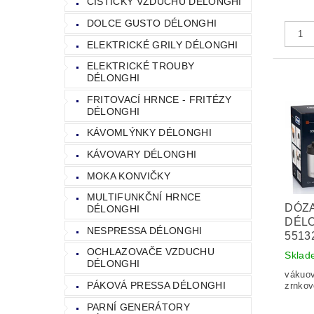
ČISTIČKY VZDUCHU DÉLONGHI
DOLCE GUSTO DÉLONGHI
ELEKTRICKÉ GRILY DÉLONGHI
ELEKTRICKÉ TROUBY
DÉLONGHI
FRITOVACÍ HRNCE - FRITÉZY
DÉLONGHI
KÁVOMLÝNKY DÉLONGHI
KÁVOVARY DÉLONGHI
MOKA KONVIČKY
MULTIFUNKČNÍ HRNCE
DÓZA
DÉLONGHI
DÉLO
NESPRESSA DÉLONGHI
5513
OCHLAZOVAČE VZDUCHU
Sklad
DÉLONGHI
vákuo
PÁKOVÁ PRESSA DÉLONGHI
zrnkov
PARNÍ GENERÁTORY