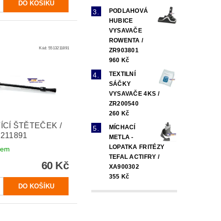
PODLAHOVÁ
HUBICE
VYSAVAČE
ROWENTA /
Kód:
5513211891
ZR903801
960 Kč
TEXTILNÍ
SÁČKY
VYSAVAČE 4KS /
ZR200540
260 Kč
ÍCÍ ŠTĚTEČEK /
MÍCHACÍ
3211891
METLA -
LOPATKA FRITÉZY
dem
TEFAL ACTIFRY /
60 Kč
XA900302
355 Kč