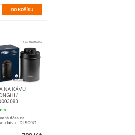
Kód:
AS00003083
A NA KÁVU
ONGHI /
0003083
dem
vaná dóza na
vou kávu - DLSC071