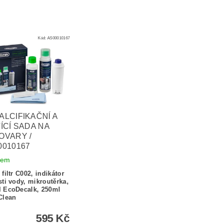
Kód:
AS00010167
ALCIFIKAČNÍ A
ÍCÍ SADA NA
OVARY /
0010167
dem
 filtr C002, indikátor
sti vody, mikroutěrka,
 EcoDecalk, 250ml
Clean
595 Kč