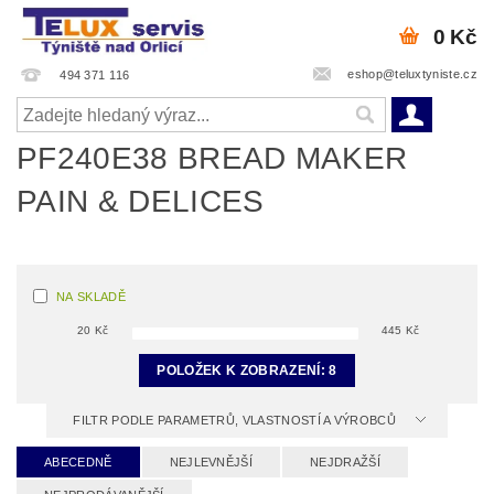
0 Kč
eshop@teluxtyniste.cz
494 371 116
PF240E38 BREAD MAKER
PAIN & DELICES
NA SKLADĚ
20
Kč
445
Kč
POLOŽEK K ZOBRAZENÍ:
8
FILTR PODLE PARAMETRŮ, VLASTNOSTÍ A VÝROBCŮ
ABECEDNĚ
NEJLEVNĚJŠÍ
NEJDRAŽŠÍ