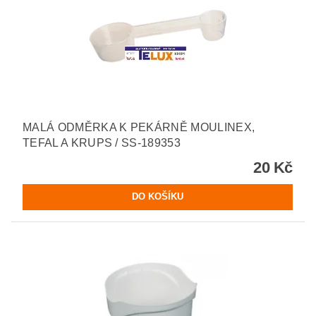
MALÁ ODMĚRKA K PEKÁRNĚ MOULINEX,
TEFAL A KRUPS / SS-189353
20 Kč