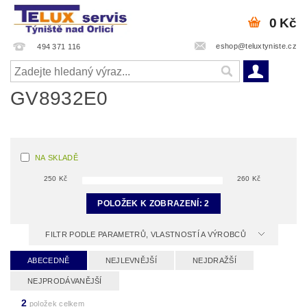
0 Kč
eshop@teluxtyniste.cz
494 371 116
GV8932E0
NA SKLADĚ
250
Kč
260
Kč
POLOŽEK K ZOBRAZENÍ:
2
FILTR PODLE PARAMETRŮ, VLASTNOSTÍ A VÝROBCŮ
ABECEDNĚ
NEJLEVNĚJŠÍ
NEJDRAŽŠÍ
NEJPRODÁVANĚJŠÍ
2
položek celkem