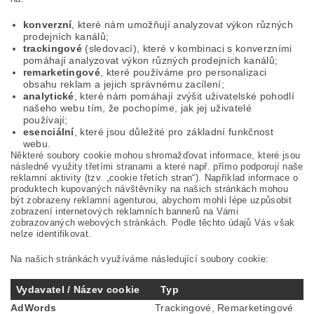
konverzní
, které nám umožňují analyzovat výkon různých
prodejních kanálů;
trackingové
(sledovací), které v kombinaci s konverzními
pomáhají analyzovat výkon různých prodejních kanálů;
remarketingové
, které používáme pro personalizaci
obsahu reklam a jejich správnému zacílení;
analytické
, které nám pomáhají zvýšit uživatelské pohodlí
našeho webu tím, že pochopíme, jak jej uživatelé
používají;
esenciální
, které jsou důležité pro základní funkčnost
webu.
Některé soubory cookie mohou shromažďovat informace, které jsou
následně využity třetími stranami a které např. přímo podporují naše
reklamní aktivity (tzv. „cookie třetích stran“). Například informace o
produktech kupovaných návštěvníky na našich stránkách mohou
být zobrazeny reklamní agenturou, abychom mohli lépe uzpůsobit
zobrazení internetových reklamních bannerů na Vámi
zobrazovaných webových stránkách. Podle těchto údajů Vás však
nelze identifikovat.
Na našich stránkách využíváme následující soubory cookie:
Vydavatel / Název cookie
Typ
AdWords
Trackingové, Remarketingové