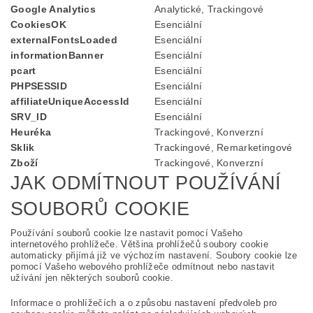
Google Analytics
Analytické, Trackingové
CookiesOK
Esenciální
externalFontsLoaded
Esenciální
informationBanner
Esenciální
pcart
Esenciální
PHPSESSID
Esenciální
affiliateUniqueAccessId
Esenciální
SRV_ID
Esenciální
Heuréka
Trackingové, Konverzní
Sklik
Trackingové, Remarketingové
Zboží
Trackingové, Konverzní
JAK ODMÍTNOUT POUŽÍVÁNÍ
SOUBORŮ COOKIE
Používání souborů cookie lze nastavit pomocí Vašeho
internetového prohlížeče. Většina prohlížečů soubory cookie
automaticky přijímá již ve výchozím nastavení. Soubory cookie lze
pomocí Vašeho webového prohlížeče odmítnout nebo nastavit
užívání jen některých souborů cookie.
Informace o prohlížečích a o způsobu nastavení předvoleb pro