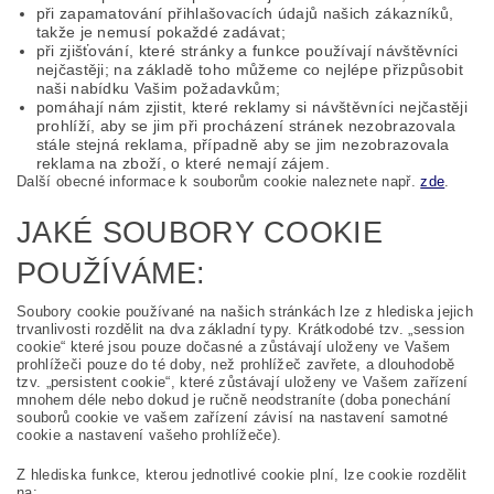
při zapamatování přihlašovacích údajů našich zákazníků,
takže je nemusí pokaždé zadávat;
při zjišťování, které stránky a funkce používají návštěvníci
nejčastěji; na základě toho můžeme co nejlépe přizpůsobit
naši nabídku Vašim požadavkům;
pomáhají nám zjistit, které reklamy si návštěvníci nejčastěji
prohlíží, aby se jim při procházení stránek nezobrazovala
stále stejná reklama, případně aby se jim nezobrazovala
reklama na zboží, o které nemají zájem.
Další obecné informace k souborům cookie naleznete např.
zde
.
JAKÉ SOUBORY COOKIE
POUŽÍVÁME:
Soubory cookie používané na našich stránkách lze z hlediska jejich
trvanlivosti rozdělit na dva základní typy. Krátkodobé tzv. „session
cookie“ které jsou pouze dočasné a zůstávají uloženy ve Vašem
prohlížeči pouze do té doby, než prohlížeč zavřete, a dlouhodobě
tzv. „persistent cookie“, které zůstávají uloženy ve Vašem zařízení
mnohem déle nebo dokud je ručně neodstraníte (doba ponechání
souborů cookie ve vašem zařízení závisí na nastavení samotné
cookie a nastavení vašeho prohlížeče).
Z hlediska funkce, kterou jednotlivé cookie plní, lze cookie rozdělit
na: