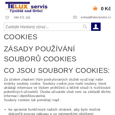
0 Kč
eshop@teluxtyniste.cz
494 371 116
COOKIES
ZÁSADY POUŽÍVÁNÍ
SOUBORŮ COOKIES
CO JSOU SOUBORY COOKIES:
Za účelem zlepšení Vám poskytovaných služeb využívají naše
stránky soubory cookie. Soubory cookie jsou malé soubory, které
ukládají informace ve Vašem prohlížeči a běžně slouží k rozlišování
jednotlivých uživatelů. Osoba uživatele však není na základě těchto
informací identifikovatelná.
Soubory cookies tak pomáhají např.:
ke správné funkčnosti našich stránek, aby bylo možné
dokončit proces nákupu s co nejmenšími obtížemi;