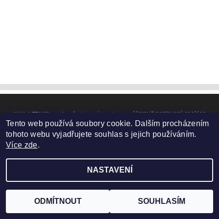
Upravit nastavení cookies
2026 ©
TELUX servis
, všechna práva vyhrazena
Tento web používá soubory cookie. Dalším procházením
Vytvořil Shoptet
tohoto webu vyjadřujete souhlas s jejich používáním.
Více zde
.
NASTAVENÍ
ODMÍTNOUT
SOUHLASÍM